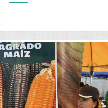
À
FRENTE
DOS
DIREITOS
DOS
AGRICULTORES,
CONSUMIDORES
E
DO
AMBIENTE