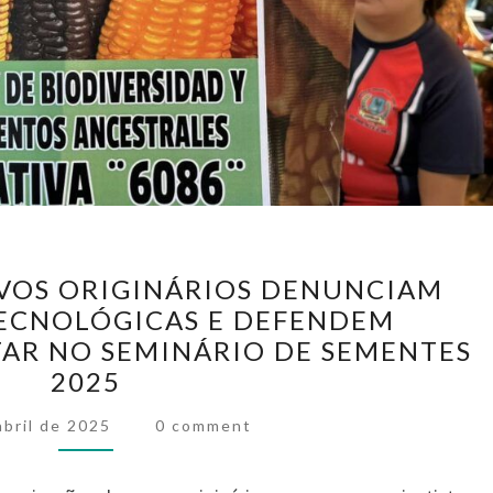
COMUNICADO:
VOS ORIGINÁRIOS DENUNCIAM
POVOS
ECNOLÓGICAS E DEFENDEM
ORIGINÁRIOS
AR NO SEMINÁRIO DE SEMENTES
DENUNCIAM
2025
AMEAÇAS
Comments
abril de 2025
0 comment
BIOTECNOLÓGICAS
E