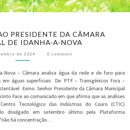
CARTA
AO PRESIDENTE DA CÂMARA
ABERTA
L DE IDANHA-A-NOVA
AO
Comments
PRESIDENTE
tembro de 2024
0 comment
DA
CÂMARA
-a-Nova – Câmara analisa água da rede e de furo para
 em águas superficiais De: PTF – Transgénicos Fora –
MUNICIPAL
ustentável Exmo. Senhor Presidente da Câmara Municipal
DE
cinto Face ao comunicado em que afirma que as análises
IDANHA-
Centro Tecnológico das Indústrias do Couro (CTIC)
A-
o divulgado em setembro último pela Plataforma
NOVA
e “não há concentração…