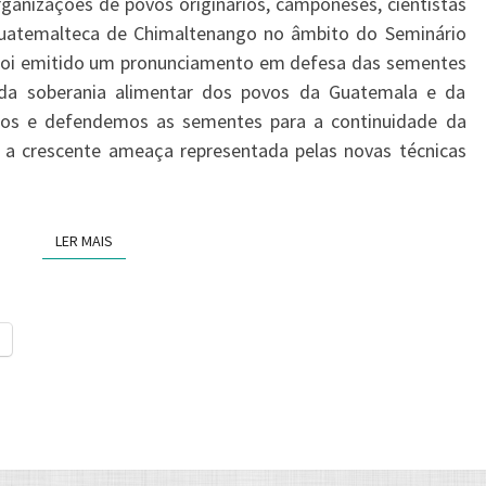
organizações de povos originários, camponeses, cientistas
DEFENDEM
 guatemalteca de Chimaltenango no âmbito do Seminário
SOBERANIA
 foi emitido um pronunciamento em defesa das sementes
ALIMENTAR
e da soberania alimentar dos povos da Guatemala e da
NO
os e defendemos as sementes para a continuidade da
SEMINÁRIO
m a crescente ameaça representada pelas novas técnicas
DE
SEMENTES
2025
LER MAIS
LER MAIS