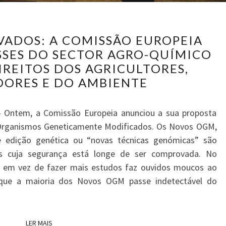
NOVOS
ADOS: A COMISSÃO EUROPEIA
OGM
SSES DO SECTOR AGRO-QUÍMICO
APROVADOS:
IREITOS DOS AGRICULTORES,
A
ORES E DO AMBIENTE
COMISSÃO
EUROPEIA
– Ontem, a Comissão Europeia anunciou a sua proposta
COLOCA
e Organismos Geneticamente Modificados. Os Novos OGM,
OS
edição genética ou “novas técnicas genómicas” são
INTERESSES
os cuja segurança está longe de ser comprovada. No
DO
, em vez de fazer mais estudos faz ouvidos moucos ao
r que a maioria dos Novos OGM passe indetectável do
SECTOR
AGRO-
QUÍMICO
LER MAIS
LER MAIS