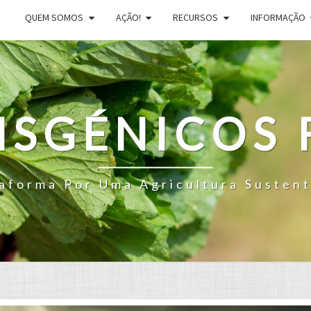
QUEM SOMOS
AÇÃO!
RECURSOS
INFORMAÇÃO
NSGÉNICOS 
aforma Por Uma Agricultura Susten