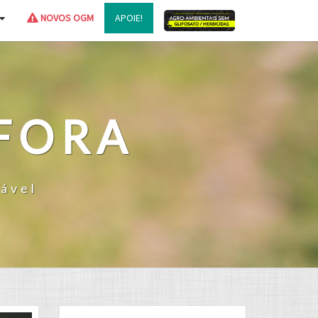
AGRO-
NOVOS OGM
APOIE!
AMBIENTAIS
FORA
tável