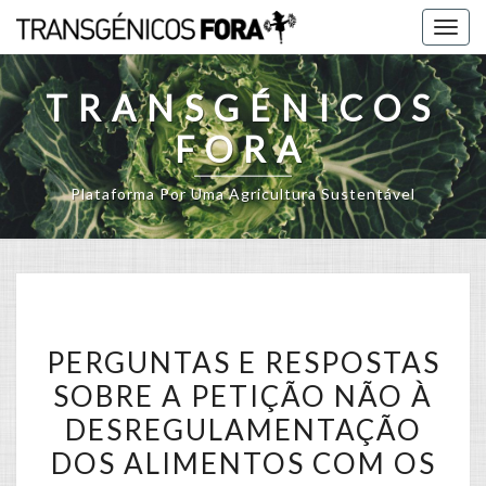
Skip
Togg
to
navig
content
TRANSGÉNICOS
FORA
Plataforma Por Uma Agricultura Sustentável
PERGUNTAS
PERGUNTAS E RESPOSTAS
E
SOBRE A PETIÇÃO NÃO À
RESPOSTAS
DESREGULAMENTAÇÃO
SOBRE
A
DOS ALIMENTOS COM OS
PETIÇÃO