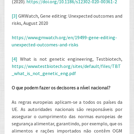
(2020).
https://doi.org/10.1186/s12302-020-00361-2
[3]
GMWatch, Gene editing: Unexpected outcomes and
risks, August 2020
https://www.gmwatch.org/en/19499-gene-editing-
unexpected-outcomes-and-risks
[4]
What is not genetic engineering, Testbiotech,
https://www.testbiotech.org/sites/default/files/TBT
_what_is_not_genetic_eng.pdf
O que podem fazer os decisores a nível nacional?
As regras europeias aplicam-se a todos os países da
UE. As autoridades nacionais são responsáveis por
assegurar o cumprimento das normas europeias de
segurança alimentar, garantindo, por exemplo, que os
alimentos e rações importados não contêm OGM