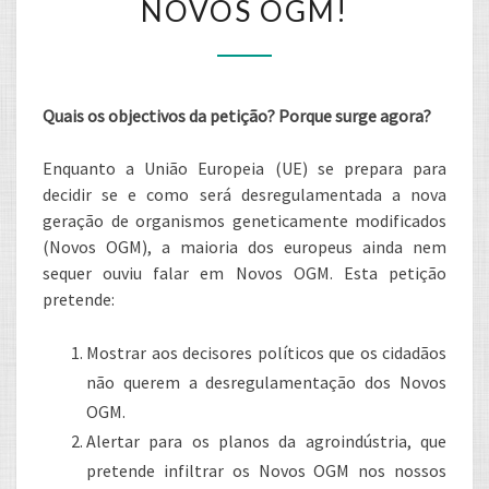
NOVOS OGM!
NÃO
À
DESREGULAMENTAÇÃO
Quais os objectivos da petição? Porque surge agora?
DOS
ALIMENTOS
Enquanto a União Europeia (UE) se prepara para
COM
decidir se e como será desregulamentada a nova
OS
geração de organismos geneticamente modificados
NOVOS
(Novos OGM), a maioria dos europeus ainda nem
OGM!
sequer ouviu falar em Novos OGM. Esta petição
pretende:
Mostrar aos decisores políticos que os cidadãos
não querem a desregulamentação dos Novos
OGM.
Alertar para os planos da agroindústria, que
pretende infiltrar os Novos OGM nos nossos