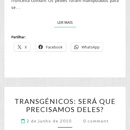
fronteira comum. Os peixes foram manipulados para
se…
LER MAIS
LER MAIS
Partilhar:
X
Facebook
WhatsApp
TRANSGÉNICOS:
TRANSGÉNICOS: SERÁ QUE
SERÁ
PRECISAMOS DELES?
QUE
PRECISAMOS
Comments
2 de junho de 2010
0 comment
DELES?