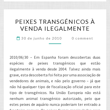
PEIXES
PEIXES TRANSGÉNICOS À
TRANSGÉNICOS
VENDA ILEGALMENTE
À
VENDA
Comments
30 de junho de 2010
0 comment
ILEGALMENTE
2010/06/30 – Em Espanha foram descobertas duas
espécies de peixes transgénicos que estão
ilegalmente à venda desde 2004. Talvez ainda mais
grave, esta descoberta foi feita por uma associação de
vendedores de animais, e não pelo governo – já que
não há qualquer tipo de fiscalização oficial para este
tipo de transgénicos. Na União Europeia não está
nenhum animal transgénico autorizado, pelo que
estes peixes de aquário nunca poderiam ter entrado a