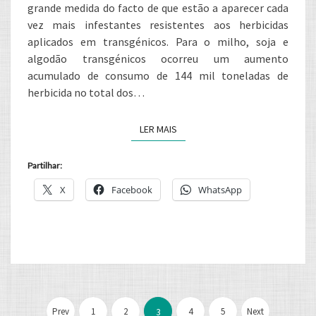
grande medida do facto de que estão a aparecer cada
vez mais infestantes resistentes aos herbicidas
aplicados em transgénicos. Para o milho, soja e
algodão transgénicos ocorreu um aumento
acumulado de consumo de 144 mil toneladas de
herbicida no total dos…
LER MAIS
LER MAIS
Partilhar:
X
Facebook
WhatsApp
Paginação
dos
Prev
1
2
4
5
Next
3