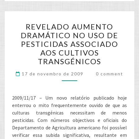
REVELADO
REVELADO AUMENTO
AUMENTO
DRAMÁTICO NO USO DE
DRAMÁTICO
PESTICIDAS ASSOCIADO
NO
AOS CULTIVOS
USO
TRANSGÉNICOS
DE
PESTICIDAS
Comments
17 de novembro de 2009
0 comment
ASSOCIADO
AOS
CULTIVOS
2009/11/17 – Um novo relatório publicado hoje
TRANSGÉNICOS
enterrou o mito frequentemente ouvido de que as
culturas transgénicas necessitam de menos
pesticidas. Com números objectivos e oficiais do
Departamento de Agricultura americano foi possível
verificar essa subida significativa, resultante em