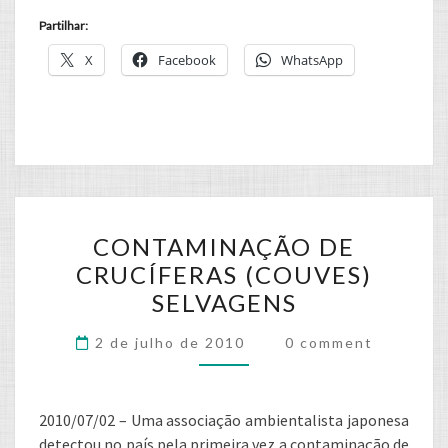
Partilhar:
X
Facebook
WhatsApp
CONTAMINAÇÃO
CONTAMINAÇÃO DE
DE
CRUCÍFERAS (COUVES)
CRUCÍFERAS
SELVAGENS
(COUVES)
SELVAGENS
Comments
2 de julho de 2010
0 comment
2010/07/02 – Uma associação ambientalista japonesa
detectou no país pela primeira vez a contaminação de