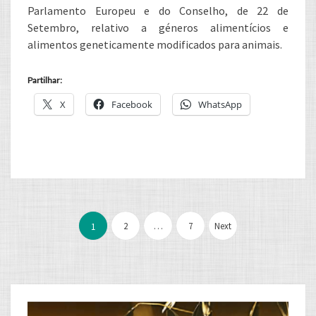
Parlamento Europeu e do Conselho, de 22 de
Setembro, relativo a géneros alimentícios e
alimentos geneticamente modificados para animais.
Partilhar:
X
Facebook
WhatsApp
Paginação
dos
2
…
7
Next
1
conteúdos