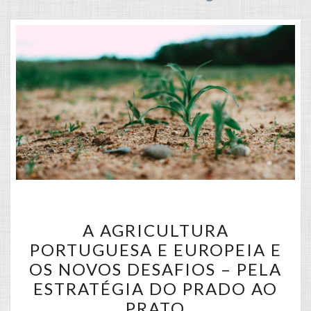
A
A AGRICULTURA
AGRICULTURA
PORTUGUESA E EUROPEIA E
PORTUGUESA
OS NOVOS DESAFIOS – PELA
E
ESTRATÉGIA DO PRADO AO
EUROPEIA
PRATO
E