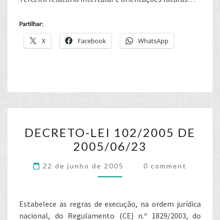
Partilhar:
X
Facebook
WhatsApp
DECRETO-
DECRETO-LEI 102/2005 DE
LEI
2005/06/23
102/2005
DE
Comments
22 de junho de 2005
0 comment
2005/06/23
Estabelece as regras de execução, na ordem jurídica
nacional, do Regulamento (CE) n.º 1829/2003, do