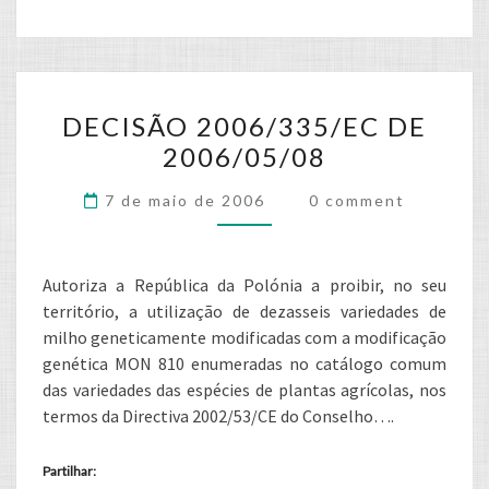
DECISÃO
DECISÃO 2006/335/EC DE
2006/335/EC
2006/05/08
DE
2006/05/08
Comments
7 de maio de 2006
0 comment
Autoriza a República da Polónia a proibir, no seu
território, a utilização de dezasseis variedades de
milho geneticamente modificadas com a modificação
genética MON 810 enumeradas no catálogo comum
das variedades das espécies de plantas agrícolas, nos
termos da Directiva 2002/53/CE do Conselho….
Partilhar: