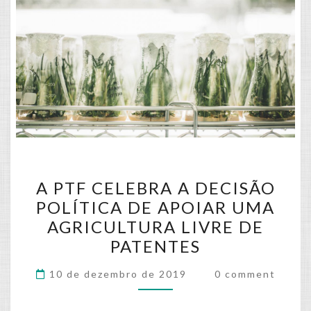
A
A PTF CELEBRA A DECISÃO
PTF
POLÍTICA DE APOIAR UMA
CELEBRA
AGRICULTURA LIVRE DE
A
PATENTES
DECISÃO
POLÍTICA
Comments
10 de dezembro de 2019
0 comment
DE
APOIAR