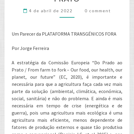
OS
Comments
4 de abril de 2022
0 comment
NOVOS
DESAFIOS
–
Um Parecer da PLATAFORMA TRANSGÉNICOS FORA
PELA
ESTRATÉGIA
Por Jorge Ferreira
DO
A estratégia da Comissão Europeia “Do Prado ao
PRADO
Prato / From farm to fork – Our food, our health, our
AO
planet, our future” (EC, 2020), é importante e
PRATO
necessária para que a agricultura faça cada vez mais
parte da solução (ambiental, climática, económica,
social, sanitária) e não do problema. E ainda é mais
necessária em tempo de crise (energética e de
guerra), pois uma agricultura mais ecológica é uma
agricultura mais eficiente, menos dependente de
fatores de produção externos e quase tão produtiva