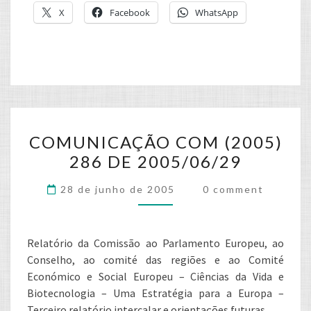
X
Facebook
WhatsApp
COMUNICAÇÃO
COMUNICAÇÃO COM (2005)
COM
286 DE 2005/06/29
(2005)
286
Comments
28 de junho de 2005
0 comment
DE
2005/06/29
Relatório da Comissão ao Parlamento Europeu, ao
Conselho, ao comité das regiões e ao Comité
Económico e Social Europeu – Ciências da Vida e
Biotecnologia – Uma Estratégia para a Europa –
Terceiro relatório intercalar e orientações futuras…