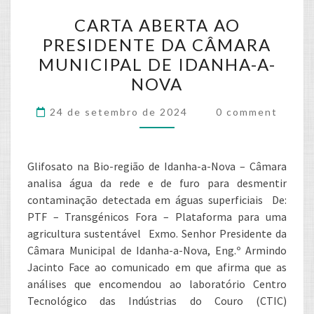
CARTA
CARTA ABERTA AO
ABERTA
PRESIDENTE DA CÂMARA
AO
MUNICIPAL DE IDANHA-A-
PRESIDENTE
NOVA
DA
CÂMARA
Comments
24 de setembro de 2024
0 comment
MUNICIPAL
DE
IDANHA-
Glifosato na Bio-região de Idanha-a-Nova – Câmara
A-
analisa água da rede e de furo para desmentir
NOVA
contaminação detectada em águas superficiais De:
PTF – Transgénicos Fora – Plataforma para uma
agricultura sustentável Exmo. Senhor Presidente da
Câmara Municipal de Idanha-a-Nova, Eng.º Armindo
Jacinto Face ao comunicado em que afirma que as
análises que encomendou ao laboratório Centro
Tecnológico das Indústrias do Couro (CTIC)