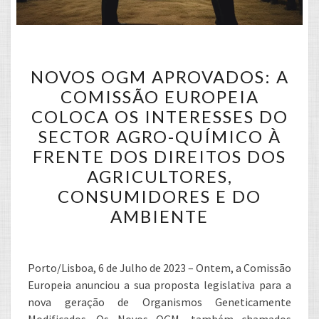
NOVOS
NOVOS OGM APROVADOS: A
OGM
COMISSÃO EUROPEIA
APROVADOS:
COLOCA OS INTERESSES DO
A
SECTOR AGRO-QUÍMICO À
COMISSÃO
FRENTE DOS DIREITOS DOS
EUROPEIA
AGRICULTORES,
COLOCA
CONSUMIDORES E DO
OS
AMBIENTE
INTERESSES
DO
SECTOR
Porto/Lisboa, 6 de Julho de 2023 – Ontem, a Comissão
AGRO-
Europeia anunciou a sua proposta legislativa para a
QUÍMICO
nova geração de Organismos Geneticamente
À