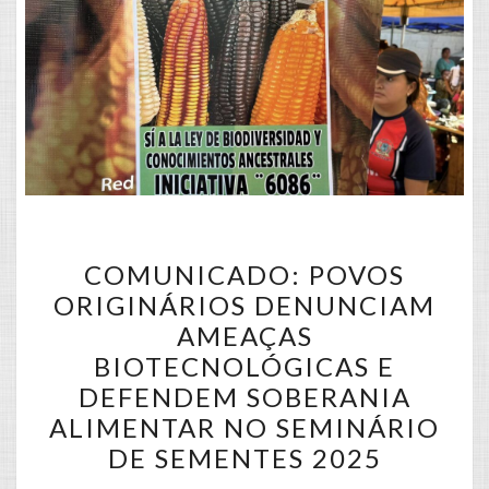
COMUNICADO:
COMUNICADO: POVOS
POVOS
ORIGINÁRIOS DENUNCIAM
ORIGINÁRIOS
AMEAÇAS
DENUNCIAM
BIOTECNOLÓGICAS E
AMEAÇAS
DEFENDEM SOBERANIA
BIOTECNOLÓGICAS
ALIMENTAR NO SEMINÁRIO
E
DE SEMENTES 2025
DEFENDEM
SOBERANIA