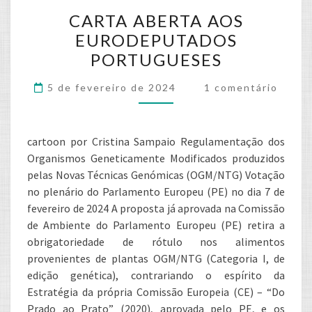
CARTA
CARTA ABERTA AOS
ABERTA
EURODEPUTADOS
AOS
PORTUGUESES
EURODEPUTADOS
PORTUGUESES
Comments
5 de fevereiro de 2024
1 comentário
cartoon por Cristina Sampaio Regulamentação dos
Organismos Geneticamente Modificados produzidos
pelas Novas Técnicas Genómicas (OGM/NTG) Votação
no plenário do Parlamento Europeu (PE) no dia 7 de
fevereiro de 2024 A proposta já aprovada na Comissão
de Ambiente do Parlamento Europeu (PE) retira a
obrigatoriedade de rótulo nos alimentos
provenientes de plantas OGM/NTG (Categoria I, de
edição genética), contrariando o espírito da
Estratégia da própria Comissão Europeia (CE) – “Do
Prado ao Prato” (2020), aprovada pelo PE, e os