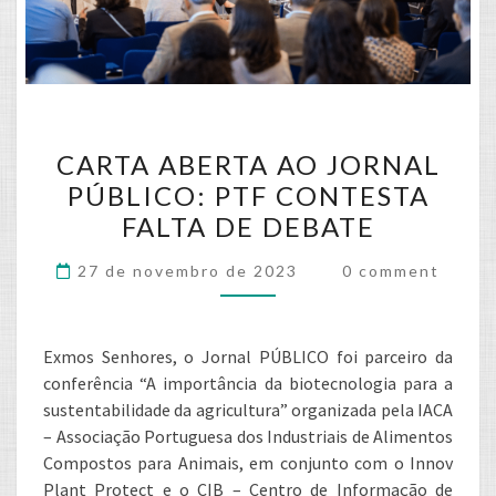
CARTA
CARTA ABERTA AO JORNAL
ABERTA
PÚBLICO: PTF CONTESTA
AO
FALTA DE DEBATE
JORNAL
PÚBLICO:
Comments
27 de novembro de 2023
0 comment
PTF
CONTESTA
FALTA
Exmos Senhores, o Jornal PÚBLICO foi parceiro da
DE
conferência “A importância da biotecnologia para a
sustentabilidade da agricultura” organizada pela IACA
DEBATE
– Associação Portuguesa dos Industriais de Alimentos
Compostos para Animais, em conjunto com o Innov
Plant Protect e o CIB – Centro de Informação de