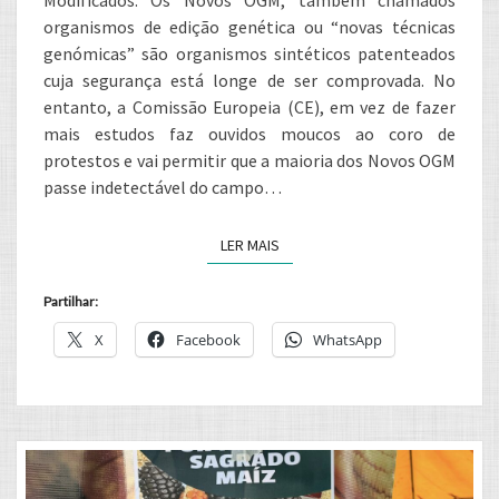
Modificados. Os Novos OGM, também chamados
FRENTE
organismos de edição genética ou “novas técnicas
DOS
genómicas” são organismos sintéticos patenteados
DIREITOS
cuja segurança está longe de ser comprovada. No
entanto, a Comissão Europeia (CE), em vez de fazer
DOS
mais estudos faz ouvidos moucos ao coro de
AGRICULTORES,
protestos e vai permitir que a maioria dos Novos OGM
CONSUMIDORES
passe indetectável do campo…
E
DO
LER MAIS
LER MAIS
AMBIENTE
Partilhar:
X
Facebook
WhatsApp