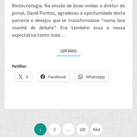
Biotecnologia. Na sessão de boas-vindas o diretor do
jornal, David Pontes, agradeceu a oportunidade desta
parceria e desejou que se transformasse “numa boa
manhã de debate”. Era também essa a nossa
expectativa tanto mais…
LER MAIS
LER MAIS
Partilhar:
X
Facebook
WhatsApp
Paginação
dos
2
…
102
Next
1