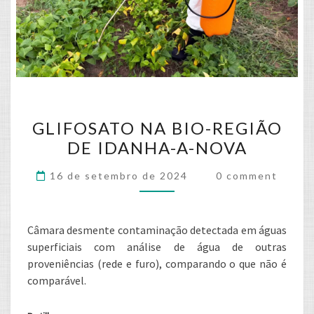
GLIFOSATO
GLIFOSATO NA BIO-REGIÃO
NA
DE IDANHA-A-NOVA
BIO-
REGIÃO
Comments
16 de setembro de 2024
0 comment
DE
IDANHA-
A-
Câmara desmente contaminação detectada em águas
NOVA
superficiais com análise de água de outras
proveniências (rede e furo), comparando o que não é
comparável.