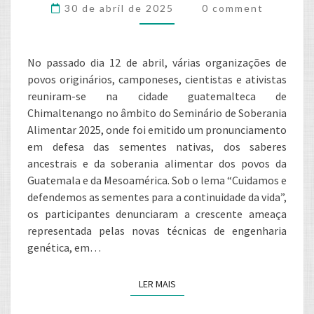
Comments
30 de abril de 2025
0 comment
ALIMENTAR
NO
SEMINÁRIO
No passado dia 12 de abril, várias organizações de
DE
povos originários, camponeses, cientistas e ativistas
SEMENTES
reuniram-se na cidade guatemalteca de
2025
Chimaltenango no âmbito do Seminário de Soberania
Alimentar 2025, onde foi emitido um pronunciamento
em defesa das sementes nativas, dos saberes
ancestrais e da soberania alimentar dos povos da
Guatemala e da Mesoamérica. Sob o lema “Cuidamos e
defendemos as sementes para a continuidade da vida”,
os participantes denunciaram a crescente ameaça
representada pelas novas técnicas de engenharia
genética, em…
LER MAIS
LER MAIS