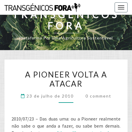
Skip
Togg
to
TRANSGÉNICOS
navig
content
FORA
Plataforma Por Uma Agricultura Sustentável
A
A PIONEER VOLTA A
PIONEER
ATACAR
VOLTA
A
Comments
23 de julho de 2010
0 comment
ATACAR
2010/07/23 – Das duas uma: ou a Pioneer realmente
não sabe o que anda a fazer, ou sabe bem demais.