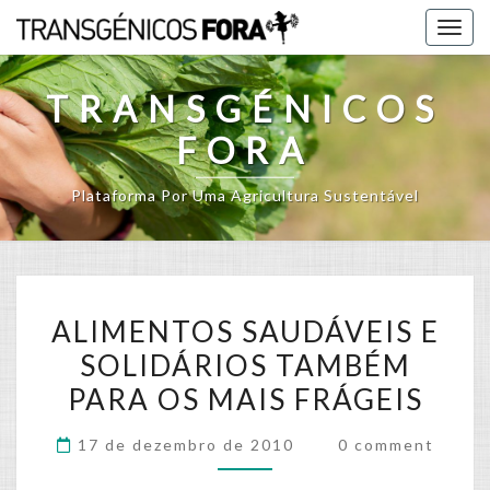
Skip
Togg
to
navig
content
TRANSGÉNICOS
FORA
Plataforma Por Uma Agricultura Sustentável
ALIMENTOS
ALIMENTOS SAUDÁVEIS E
SAUDÁVEIS
SOLIDÁRIOS TAMBÉM
E
PARA OS MAIS FRÁGEIS
SOLIDÁRIOS
TAMBÉM
Comments
17 de dezembro de 2010
0 comment
PARA
OS