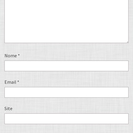
Nome
*
Email
*
Site