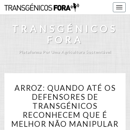
Skip
Togg
to
navig
content
TRANSGÉNICOS
FORA
Plataforma Por Uma Agricultura Sustentável
ARROZ:
ARROZ: QUANDO ATÉ OS
QUANDO
DEFENSORES DE
ATÉ
TRANSGÉNICOS
OS
DEFENSORES
RECONHECEM QUE É
DE
MELHOR NÃO MANIPULAR
TRANSGÉNICOS