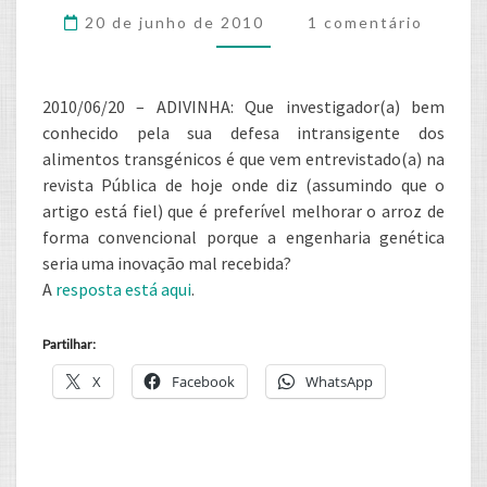
Comments
RECONHECEM
20 de junho de 2010
1 comentário
QUE
É
2010/06/20 – ADIVINHA: Que investigador(a) bem
MELHOR
conhecido pela sua defesa intransigente dos
NÃO
alimentos transgénicos é que vem entrevistado(a) na
MANIPULAR
revista Pública de hoje onde diz (assumindo que o
artigo está fiel) que é preferível melhorar o arroz de
forma convencional porque a engenharia genética
seria uma inovação mal recebida?
A
resposta está aqui
.
Partilhar:
X
Facebook
WhatsApp