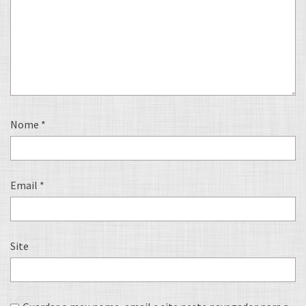
Nome
*
Email
*
Site