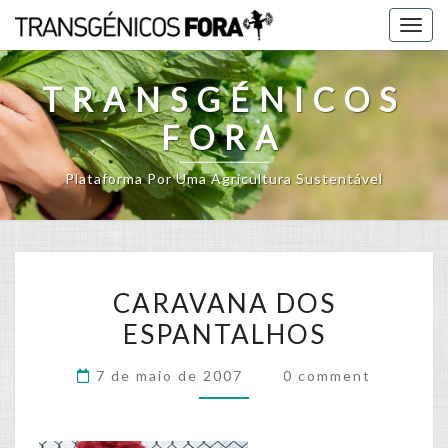
Skip
Togg
to
navig
content
TRANSGÉNICOS
FORA
Plataforma Por Uma Agricultura Sustentável
CARAVANA
CARAVANA DOS
DOS
ESPANTALHOS
ESPANTALHOS
Comments
7 de maio de 2007
0 comment