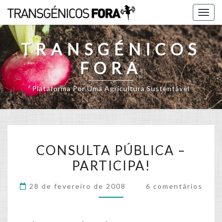
Skip
Togg
to
navig
content
TRANSGÉNICOS
FORA
Plataforma Por Uma Agricultura Sustentável
CONSULTA
CONSULTA PÚBLICA –
PÚBLICA
PARTICIPA!
–
PARTICIPA!
Comments
28 de fevereiro de 2008
6 comentários