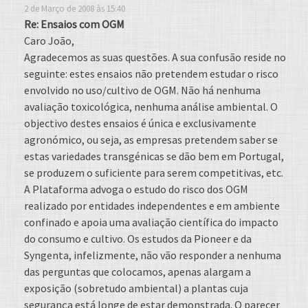
2 de Março de 2008 às 15:40
Re: Ensaios com OGM
Caro João,
Agradecemos as suas questões. A sua confusão reside no
seguinte: estes ensaios não pretendem estudar o risco
envolvido no uso/cultivo de OGM. Não há nenhuma
avaliação toxicológica, nenhuma análise ambiental. O
objectivo destes ensaios é única e exclusivamente
agronómico, ou seja, as empresas pretendem saber se
estas variedades transgénicas se dão bem em Portugal,
se produzem o suficiente para serem competitivas, etc.
A Plataforma advoga o estudo do risco dos OGM
realizado por entidades independentes e em ambiente
confinado e apoia uma avaliação científica do impacto
do consumo e cultivo. Os estudos da Pioneer e da
Syngenta, infelizmente, não vão responder a nenhuma
das perguntas que colocamos, apenas alargam a
exposição (sobretudo ambiental) a plantas cuja
segurança está longe de estar demonstrada. O parecer