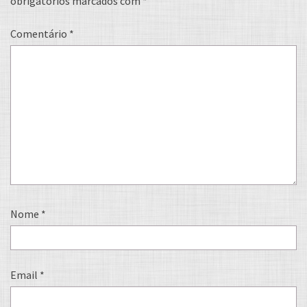
obrigatórios marcados com
*
Comentário
*
Nome
*
Email
*