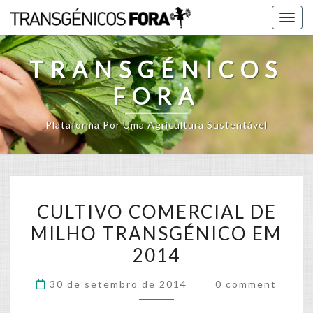
Skip
Togg
to
navig
content
TRANSGÉNICOS
FORA
Plataforma Por Uma Agricultura Sustentável
CULTIVO
CULTIVO COMERCIAL DE
COMERCIAL
MILHO TRANSGÉNICO EM
DE
2014
MILHO
TRANSGÉNICO
Comments
30 de setembro de 2014
0 comment
EM
2014