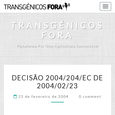
Skip
Togg
to
navig
content
TRANSGÉNICOS
FORA
Plataforma Por Uma Agricultura Sustentável
DECISÃO
DECISÃO 2004/204/EC DE
2004/204/EC
2004/02/23
DE
2004/02/23
Comments
23 de fevereiro de 2004
0 comment