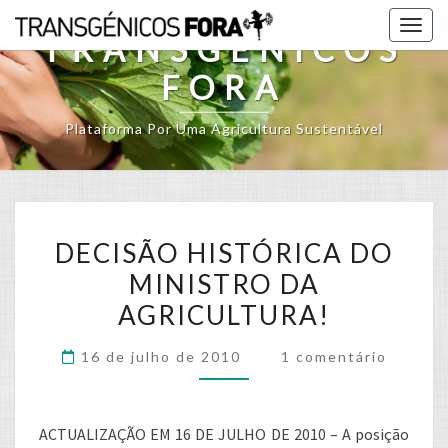
Skip
Togg
to
TRANSGÉNICOS
navig
content
FORA
Plataforma Por Uma Agricultura Sustentável
DECISÃO
DECISÃO HISTÓRICA DO
HISTÓRICA
MINISTRO DA
DO
AGRICULTURA!
MINISTRO
DA
Comments
16 de julho de 2010
1 comentário
AGRICULTURA!
ACTUALIZAÇÃO EM 16 DE JULHO DE 2010 – A posição