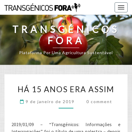
Skip
Togg
to
navig
content
TRANSGÉNICOS
FORA
Plataforma Por Uma Agricultura Sustentável
HÁ
HÁ 15 ANOS ERA ASSIM
15
ANOS
Comments
9 de janeiro de 2019
0 comment
ERA
ASSIM
2019/01/09 – “Transgénicos: Informações e
Interrogações” foi o título de uma palestra – depois