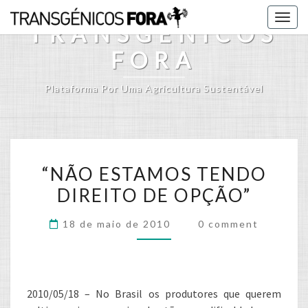
Skip
Togg
to
TRANSGÉNICOS
navig
content
FORA
Plataforma Por Uma Agricultura Sustentável
“NÃO
“NÃO ESTAMOS TENDO
ESTAMOS
DIREITO DE OPÇÃO”
TENDO
DIREITO
Comments
18 de maio de 2010
0 comment
DE
OPÇÃO”
2010/05/18 – No Brasil os produtores que querem