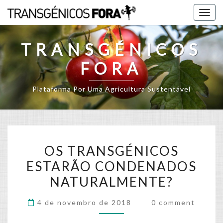
Skip
Togg
to
navig
content
TRANSGÉNICOS
FORA
Plataforma Por Uma Agricultura Sustentável
OS
OS TRANSGÉNICOS
TRANSGÉNICOS
ESTARÃO CONDENADOS
ESTARÃO
NATURALMENTE?
CONDENADOS
NATURALMENTE?
Comments
4 de novembro de 2018
0 comment