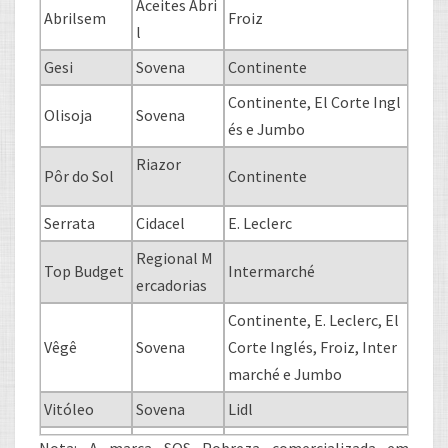
Aceites Abri
Abrilsem
Froiz
l
Gesi
Sovena
Continente
Continente, El Corte Ingl
Olisoja
Sovena
és e Jumbo
Riazor
Pôr do Sol
Continente
Serrata
Cidacel
E. Leclerc
Regional M
Top Budget
Intermarché
ercadorias
Continente, E. Leclerc, El
Vêgê
Sovena
Corte Inglés, Froiz, Inter
marché e Jumbo
Vitóleo
Sovena
Lidl