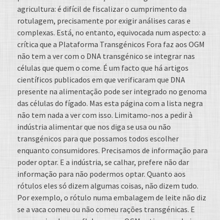
agricultura: é difícil de fiscalizar o cumprimento da
rotulagem, precisamente por exigir análises caras e
complexas. Está, no entanto, equivocada num aspecto: a
crítica que a Plataforma Transgénicos Fora faz aos OGM
não tem a ver com o DNA transgénico se integrar nas
células que quem o come. É um facto que há artigos
científicos publicados em que verificaram que DNA
presente na alimentação pode ser integrado no genoma
das células do fígado. Mas esta página com a lista negra
não tem nada a ver com isso. Limitamo-nos a pedir à
indústria alimentar que nos diga se usa ou não
transgénicos para que possamos todos escolher
enquanto consumidores. Precisamos de informação para
poder optar. E a indústria, se calhar, prefere não dar
informação para não podermos optar. Quanto aos
rótulos eles só dizem algumas coisas, não dizem tudo.
Por exemplo, o rótulo numa embalagem de leite não diz
se a vaca comeu ou não comeu rações transgénicas. E