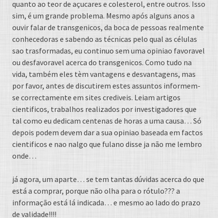
quanto ao teor de açucares e colesterol, entre outros. Isso
sim, é um grande problema. Mesmo após alguns anos a
ouvir falar de transgenicos, da boca de pessoas realmente
conhecedoras e sabendo as técnicas pelo qual as células
sao trasformadas, eu continuo sem uma opiniao favoravel
ou desfavoravel acerca do transgenicos. Como tudo na
vida, também eles tèm vantagens e desvantagens, mas
por favor, antes de discutirem estes assuntos informem-
se correctamente em sites crediveis. Leiam artigos
cientificos, trabalhos realizados por investigadores que
tal como eu dedicam centenas de horas a uma causa… Só
depois podem devem dar a sua opiniao baseada em factos
cientificos e nao nalgo que fulano disse ja não me lembro
onde…
já agora, um aparte… se tem tantas dúvidas acerca do que
está a comprar, porque não olha para o rótulo??? a
informação está lá indicada… e mesmo ao lado do prazo
de validade!!!!