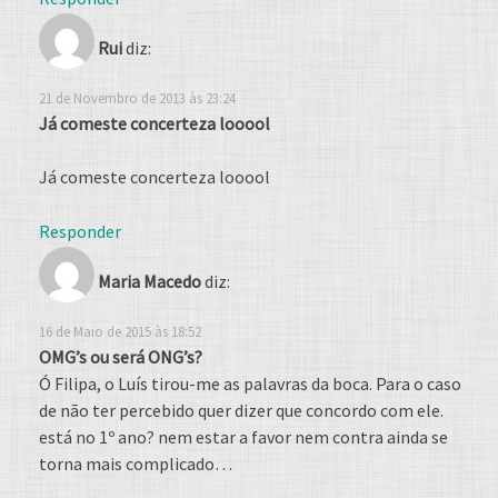
Rui
diz:
21 de Novembro de 2013 às 23:24
Já comeste concerteza looool
Já comeste concerteza looool
Responder
Maria Macedo
diz:
16 de Maio de 2015 às 18:52
OMG’s ou será ONG’s?
Ó Filipa, o Luís tirou-me as palavras da boca. Para o caso
de não ter percebido quer dizer que concordo com ele.
está no 1º ano? nem estar a favor nem contra ainda se
torna mais complicado…