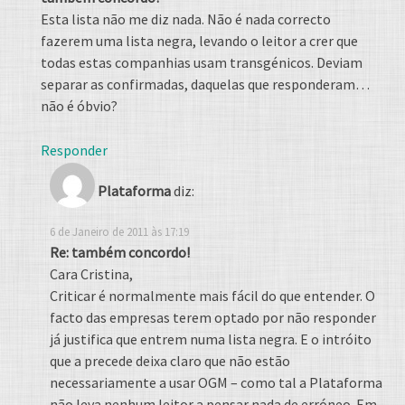
Esta lista não me diz nada. Não é nada correcto
fazerem uma lista negra, levando o leitor a crer que
todas estas companhias usam transgénicos. Deviam
separar as confirmadas, daquelas que responderam…
não é óbvio?
Responder
Plataforma
diz:
6 de Janeiro de 2011 às 17:19
Re: também concordo!
Cara Cristina,
Criticar é normalmente mais fácil do que entender. O
facto das empresas terem optado por não responder
já justifica que entrem numa lista negra. E o intróito
que a precede deixa claro que não estão
necessariamente a usar OGM – como tal a Plataforma
não leva nenhum leitor a pensar nada de erróneo. Em