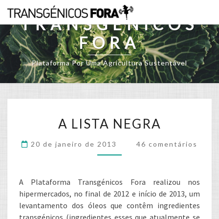
Skip
to
TRANSGÉNICOS
content
FORA
Plataforma Por Uma Agricultura Sustentável
A
A LISTA NEGRA
LISTA
NEGRA
Comments
20 de janeiro de 2013
46 comentários
A Plataforma Transgénicos Fora realizou nos
hipermercados, no final de 2012 e início de 2013, um
levantamento dos óleos que contêm ingredientes
transgénicos (ingredientes esses que atualmente se