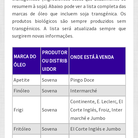
resumem à soja). Abaixo pode ver a lista completa das
marcas de óleo que incluem soja transgénica. Os
produtos biológicos são sempre produzidos sem
transgénicos. A lista será atualizada sempre que
surgirem novas informações.
PRODUTOR
MARCA DO
ONDE ESTÁ À VENDA
OU DISTRIB
ÓLEO
UIDOR
Apetite
Sovena
Pingo Doce
Finóleo
Sovena
Intermarché
Continente, E. Leclerc, El
Frigi
Sovena
Corte Inglés, Froiz, Inter
marché e Jumbo
Fritóleo
Sovena
El Corte Inglés e Jumbo