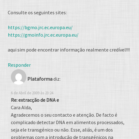
Consulte os seguintes sites:
https://bgmo.jrc.ec.europa.eu/
https://gmoinfo.jrc.ec.europa.eu/
aqui sim pode encontrar informação realmente credível!!!
Responder
Plataforma
diz:
6 de Abril de 2009 às 23:24
Re: extracção de DNA e
Cara Alda,
Agradecemos o seu contacto e atenção. De facto é
complicado detectar DNA em alimentos processados,
seja ele transgénico ou não. Esse, aliás, é um dos
problemas com a introdução de transgénicos na