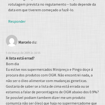
rotulagem prevista no regulamento – tudo depende da
data em que tiverem começado a fazê-lo.
Responder
Marcelo
diz:
5 de Março de 2009 às 16:55
A lista está errad?
Bom dia
Eu estive nos supermercados Minipreço e Pingo doçe á
procura dos produtos com OGM. Não encontrei nada, a
não ser o óleo alimentar com mudanças geneticas.
Gostaria de saber se a lista de cima está errada ou se
estamos a falar de percentagens de OGM abaixo dos 0.9%?
Se possível podiam tambem dizer me um produto
comum(a não ser óleo) que haja no supermercadome que