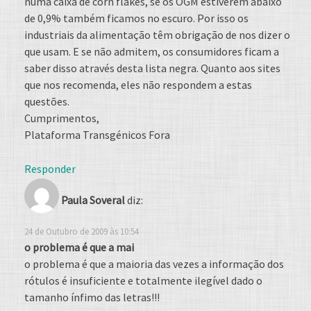
numa caixa de corn flakes, se os OGM estiverem abaixo
de 0,9% também ficamos no escuro. Por isso os
industriais da alimentação têm obrigação de nos dizer o
que usam. E se não admitem, os consumidores ficam a
saber disso através desta lista negra. Quanto aos sites
que nos recomenda, eles não respondem a estas
questões.
Cumprimentos,
Plataforma Transgénicos Fora
Responder
Paula Soveral
diz:
24 de Outubro de 2009 às 10:54
o problema é que a mai
o problema é que a maioria das vezes a informação dos
rótulos é insuficiente e totalmente ilegível dado o
tamanho ínfimo das letras!!!