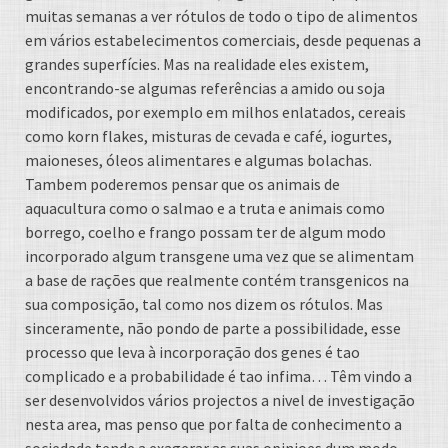
muitas semanas a ver rótulos de todo o tipo de alimentos
em vários estabelecimentos comerciais, desde pequenas a
grandes superfícies. Mas na realidade eles existem,
encontrando-se algumas referências a amido ou soja
modificados, por exemplo em milhos enlatados, cereais
como korn flakes, misturas de cevada e café, iogurtes,
maioneses, óleos alimentares e algumas bolachas.
Tambem poderemos pensar que os animais de
aquacultura como o salmao e a truta e animais como
borrego, coelho e frango possam ter de algum modo
incorporado algum transgene uma vez que se alimentam
a base de rações que realmente contém transgenicos na
sua composição, tal como nos dizem os rótulos. Mas
sinceramente, não pondo de parte a possibilidade, esse
processo que leva à incorporação dos genes é tao
complicado e a probabilidade é tao infima… Têm vindo a
ser desenvolvidos vários projectos a nivel de investigação
nesta area, mas penso que por falta de conhecimento a