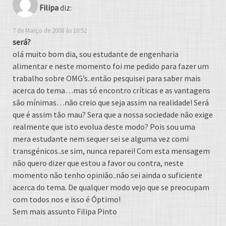
Filipa
diz:
7 de Março de 2008 às 10:52
será?
olá muito bom dia, sou estudante de engenharia
alimentar e neste momento foi me pedido para fazer um
trabalho sobre OMG’s..então pesquisei para saber mais
acerca do tema…mas só encontro críticas e as vantagens
são mínimas…não creio que seja assim na realidade! Será
que é assim tão mau? Sera que a nossa sociedade não exige
realmente que isto evolua deste modo? Pois sou uma
mera estudante nem sequer sei se alguma vez comi
transgénicos..se sim, nunca reparei! Com esta mensagem
não quero dizer que estou a favor ou contra, neste
momento não tenho opinião..não sei ainda o suficiente
acerca do tema. De qualquer modo vejo que se preocupam
com todos nos e isso é Óptimo!
Sem mais assunto Filipa Pinto