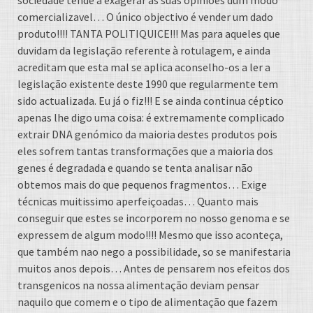
sociedade tende a exagerar as suas opinioes dum modo
comercializavel… O único objectivo é vender um dado
produto!!!! TANTA POLITIQUICE!!! Mas para aqueles que
duvidam da legislação referente à rotulagem, e ainda
acreditam que esta mal se aplica aconselho-os a ler a
legislação existente deste 1990 que regularmente tem
sido actualizada. Eu já o fiz!!! E se ainda continua céptico
apenas lhe digo uma coisa: é extremamente complicado
extrair DNA genómico da maioria destes produtos pois
eles sofrem tantas transformações que a maioria dos
genes é degradada e quando se tenta analisar não
obtemos mais do que pequenos fragmentos… Exige
técnicas muitissimo aperfeiçoadas… Quanto mais
conseguir que estes se incorporem no nosso genoma e se
expressem de algum modo!!!! Mesmo que isso aconteça,
que também nao nego a possibilidade, so se manifestaria
muitos anos depois… Antes de pensarem nos efeitos dos
transgenicos na nossa alimentação deviam pensar
naquilo que comem e o tipo de alimentação que fazem