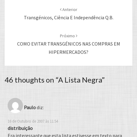
navigation
Anterior
Transgénicos, Ciência E Independência Q.b.
Próximo
COMO EVITAR TRANSGÉNICOS NAS COMPRAS EM
HIPERMERCADOS?
46 thoughts on “
A Lista Negra
”
Paulo
diz:
16 de Outubro de 2007 às 11:54
distribuição
Era interessante que esta lista estivesse em texto para