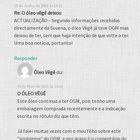
18 de Junho de 2008 às 16:02
Re: O óleo vêgê deixou
ACTUALIZAÇÃO – Segundo informações recebidas
directamente da Sovena, o óleo Vêgê já teve OGM mas
deixou de ter, sem que haja intenção de que volte a ter.
Uma boa notícia, portanto!
Responder
Óleo Vêgê
diz:
20 de Maio de 2011 às 14:04
O ÓLEO VÊGÊ
Este óleo continua a ter OGM, pois tenho uma
embalagem comprada recentemente e a indicação
escrita no rótulo diz que têm.
Já falei muitas vezes com o meu filho sobre este
“problema” do OGM, e por acaso li o comentário do