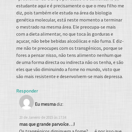
estudante aqui e é precisamente o que o meu filho me
diz, pois também ele estuda na área da biologia
genética molecular, está neste momento a terminar
o mestrado na mesma área. Ele preocupa-se mais
com a dieta alimentar, no que toca às gorduras e
açucar, não bebe bebidas alcoólicas e não fuma. E diz-
me não te preocupes com os transgénicos, porque se
fores a pensar nisso, não tens alimento nenhum que
de uma forma directa ou indirecta não os tenha, e são
eles que vão diminuindo a fome no mundo, visto que
são mais resistente e desenvolvem-se mais depressa.
Responder
Eu mesma
diz:
23 de Janeiro de 2015 às 17:34
mas que grande parvoíce…!
Os trangénicos diminuem a fome? … é por isso que