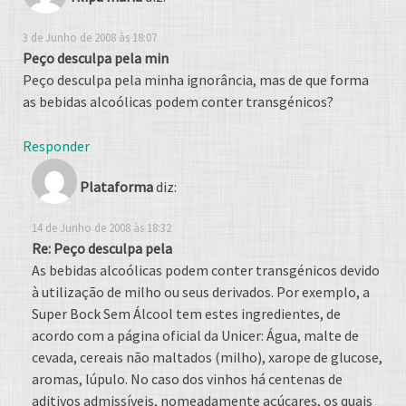
3 de Junho de 2008 às 18:07
Peço desculpa pela min
Peço desculpa pela minha ignorância, mas de que forma
as bebidas alcoólicas podem conter transgénicos?
Responder
Plataforma
diz:
14 de Junho de 2008 às 18:32
Re: Peço desculpa pela
As bebidas alcoólicas podem conter transgénicos devido
à utilização de milho ou seus derivados. Por exemplo, a
Super Bock Sem Álcool tem estes ingredientes, de
acordo com a página oficial da Unicer: Água, malte de
cevada, cereais não maltados (milho), xarope de glucose,
aromas, lúpulo. No caso dos vinhos há centenas de
aditivos admissíveis, nomeadamente açúcares, os quais