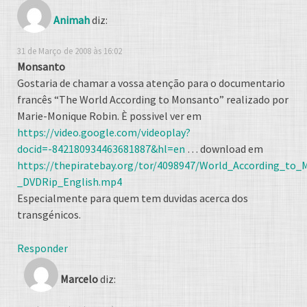
Animah
diz:
31 de Março de 2008 às 16:02
Monsanto
Gostaria de chamar a vossa atenção para o documentario
francês “The World According to Monsanto” realizado por
Marie-Monique Robin. È possivel ver em
https://video.google.com/videoplay?
docid=-842180934463681887&hl=en
… download em
https://thepiratebay.org/tor/4098947/World_According_to
_DVDRip_English.mp4
Especialmente para quem tem duvidas acerca dos
transgénicos.
Responder
Marcelo
diz: