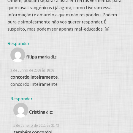
Olhem, podiam separar a lista em letras vermelhas para
quem usa trangénicos (já agora, como tiveram essa
informação) e amarelo a quem não respondeu. Podem
pura e simplesmente não vos querer responder. É
suspeito, mas podem ser apenas mal-educados. 😀
Responder
filipa maria
diz:
3 de Junho de 2008 às 18:03
concordo inteiramente.
concordo inteiramente.
Responder
Cristina
diz:
5 de Janeiro de 2011 às 21:43
também concordo!