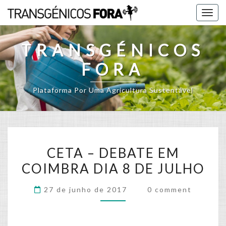
Skip
Togg
to
navig
content
TRANSGÉNICOS
FORA
Plataforma Por Uma Agricultura Sustentável
CETA
CETA – DEBATE EM
–
COIMBRA DIA 8 DE JULHO
DEBATE
EM
Comments
27 de junho de 2017
0 comment
COIMBRA
DIA
8