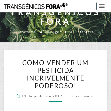
Skip
Togg
to
TRANSGÉNICOS
navig
content
FORA
Plataforma Por Uma Agricultura Sustentável
COMO
COMO VENDER UM
VENDER
PESTICIDA
UM
INCRIVELMENTE
PESTICIDA
INCRIVELMENTE
PODEROSO!
PODEROSO!
Comments
13 de junho de 2017
0 comment