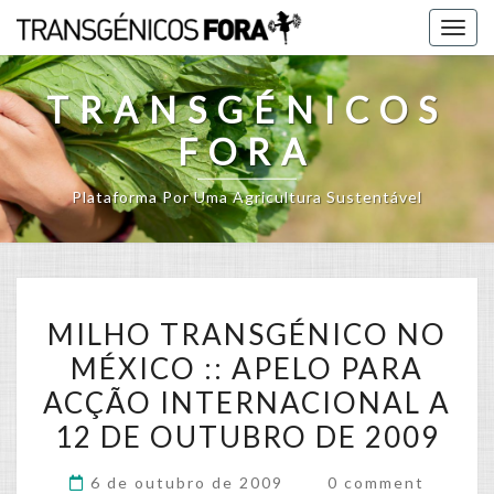
Skip
Togg
to
navig
content
TRANSGÉNICOS
FORA
Plataforma Por Uma Agricultura Sustentável
MILHO
MILHO TRANSGÉNICO NO
TRANSGÉNICO
MÉXICO :: APELO PARA
NO
ACÇÃO INTERNACIONAL A
MÉXICO
::
12 DE OUTUBRO DE 2009
APELO
Comments
6 de outubro de 2009
0 comment
PARA