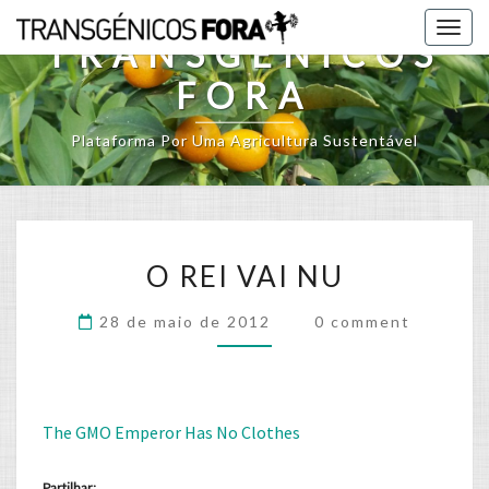
Skip
Togg
to
TRANSGÉNICOS
navig
content
FORA
Plataforma Por Uma Agricultura Sustentável
O
O REI VAI NU
REI
VAI
Comments
28 de maio de 2012
0 comment
NU
The GMO Emperor Has No Clothes
Partilhar: